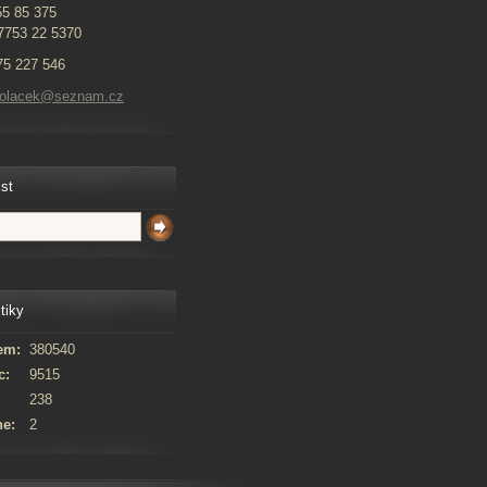
55 85 375
7753 22 5370
775 227 546
kolacek@seznam.cz
ist
tiky
em:
380540
c:
9515
238
ne:
2