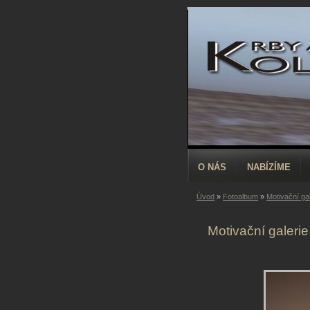
O NÁS
NABÍZÍME
Úvod
»
Fotoalbum
»
Motivační ga
Motivační galeri