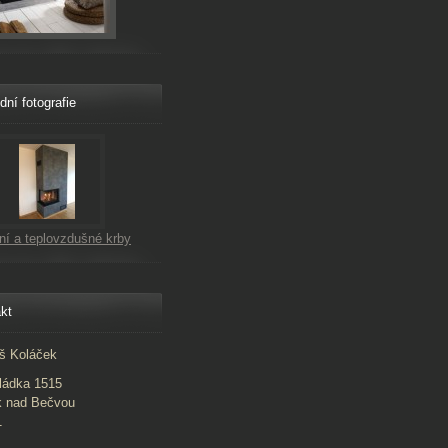
dní fotografie
ní a teplovzdušné krby
kt
š Koláček
ládka 1515
k nad Bečvou
1