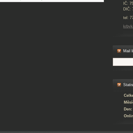
IČ: 7
DIČ: 
tel: 
krby
Mail l
Statis
Celk
Měsí
Den:
Onli