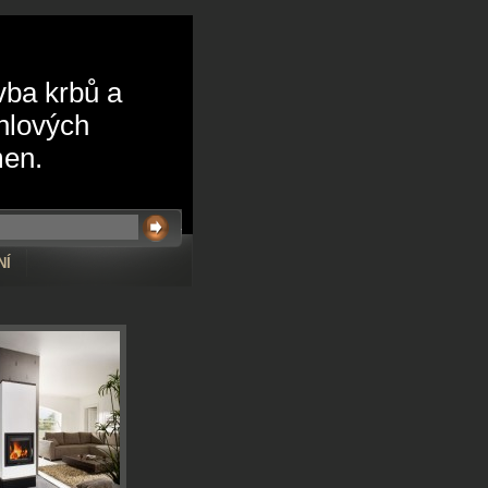
vba krbů a
hlových
en.
NÍ