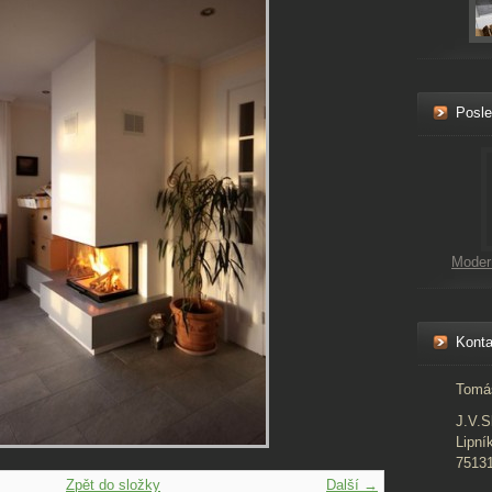
Posle
Moder
Konta
Tomá
J.V.S
Lipní
7513
Zpět do složky
Další →