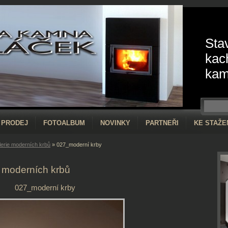
Sta
kac
kam
PRODEJ
FOTOALBUM
NOVINKY
PARTNEŘI
KE STAŽE
lerie moderních krbů
»
027_moderní krby
e moderních krbů
027_moderní krby