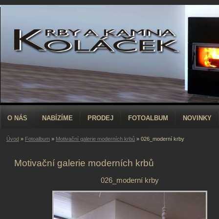
O NÁS
NABÍZÍME
PRODEJ
FOTOALBUM
NOVINKY
Úvod
»
Fotoalbum
»
Motivační galerie moderních krbů
»
026_moderní krby
Motivační galerie moderních krbů
026_moderní krby