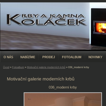
O NÁS
NABÍZÍME
PRODEJ
FOTOALBUM
NOVINKY
Úvod
»
Fotoalbum
»
Motivační galerie moderních krbů
»
036_moderní krby
Motivační galerie moderních krbů
036_moderní krby