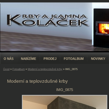
O NÁS
NABÍZÍME
PRODEJ
FOTOALBUM
NOVINKY
Úvod
»
Fotoalbum
»
Moderní a teplovzdušné krby
»
IMG_0875
Moderní a teplovzdušné krby
IMG_0875