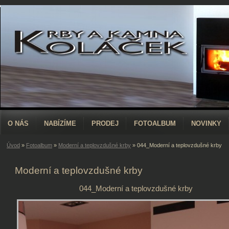
O NÁS
NABÍZÍME
PRODEJ
FOTOALBUM
NOVINKY
Úvod
»
Fotoalbum
»
Moderní a teplovzdušné krby
»
044_Moderní a teplovzdušné krby
Moderní a teplovzdušné krby
044_Moderní a teplovzdušné krby