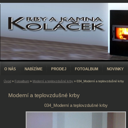
O NÁS
NABÍZÍME
PRODEJ
FOTOALBUM
NOVINKY
Úvod
»
Fotoalbum
»
Moderní a teplovzdušné krby
»
034_Moderní a teplovzdušné krby
Moderní a teplovzdušné krby
034_Moderní a teplovzdušné krby