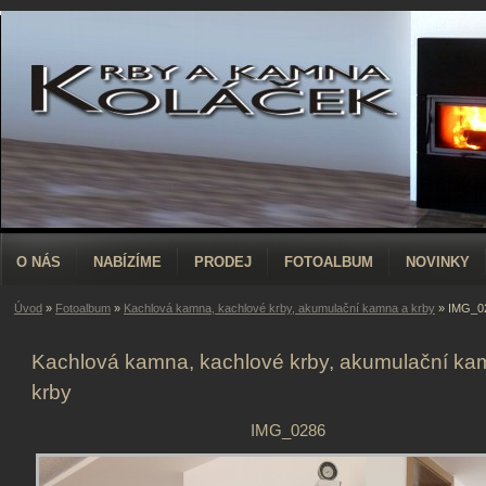
O NÁS
NABÍZÍME
PRODEJ
FOTOALBUM
NOVINKY
Úvod
»
Fotoalbum
»
Kachlová kamna, kachlové krby, akumulační kamna a krby
»
IMG_0
Kachlová kamna, kachlové krby, akumulační ka
krby
IMG_0286