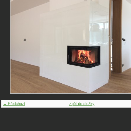
← Předchozí
Zpět do složky