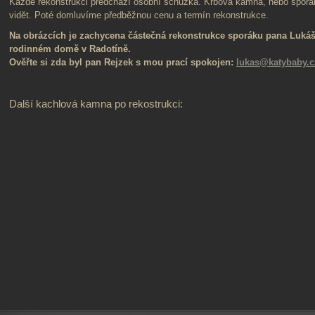
Každé rekonstrukci předchází osobní schůzka. Krbová kamna, nebo sporák
vidět. Poté domluvíme předběžnou cenu a termín rekonstrukce.
Na obrázcích je zachycena částečná rekonstrukce sporáku pana Lukáš
rodinném domě v Radotíně.
Ověřte si zda byl pan Rejzek s mou prací spokojen:
lukas@katybaby.c
Další kachlová kamna po rekostrukci: