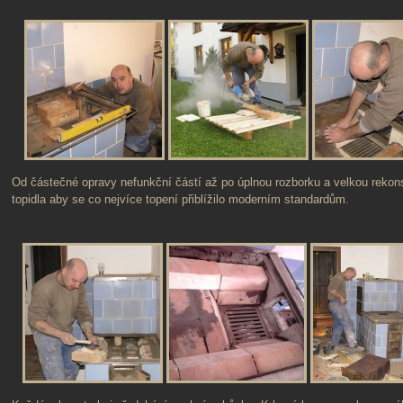
Od částečné opravy nefunkční částí až po úplnou rozborku a velkou rekons
topidla aby se co nejvíce topení přiblížilo moderním standardům.