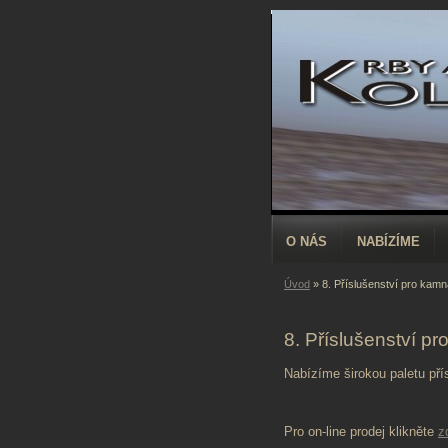
O NÁS
NABÍZÍME
Úvod
»
8. Příslušenství pro kamn
8. Příslušenství pr
Nabízíme širokou paletu př
Pro on-line prodej klikněte
z