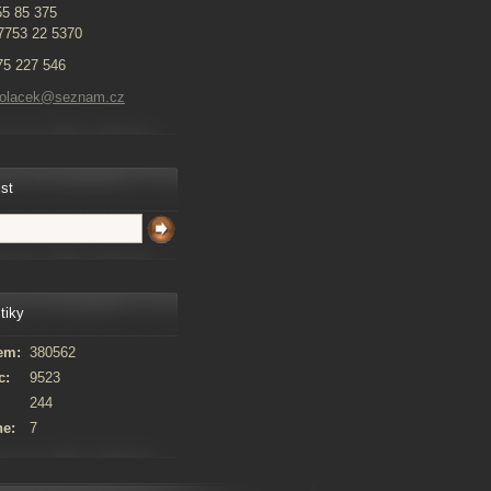
55 85 375
7753 22 5370
775 227 546
kolacek@seznam.cz
ist
tiky
em:
380562
c:
9523
244
ne:
7