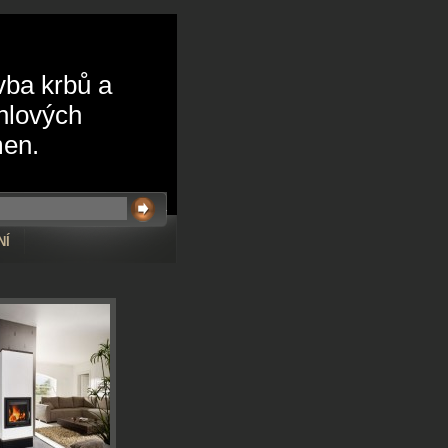
vba krbů a
hlových
en.
NÍ