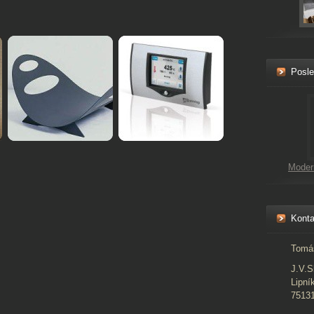
Posle
Moder
Konta
Tomá
J.V.S
Lipní
7513