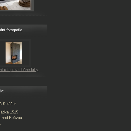
dní fotografie
ní a teplovzdušné krby
kt
š Koláček
ládka 1515
k nad Bečvou
1