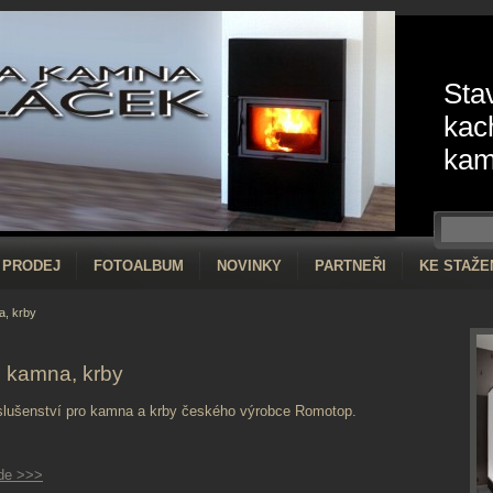
Sta
kac
kam
PRODEJ
FOTOALBUM
NOVINKY
PARTNEŘI
KE STAŽE
a, krby
o kamna, krby
íslušenství pro kamna a krby českého výrobce Romotop.
de >>>