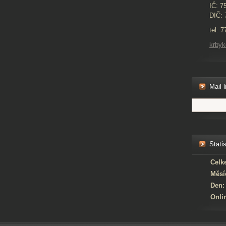
IČ: 7
DIČ: 
tel: 
krby
Mail l
Statis
Celk
Měsí
Den:
Onli